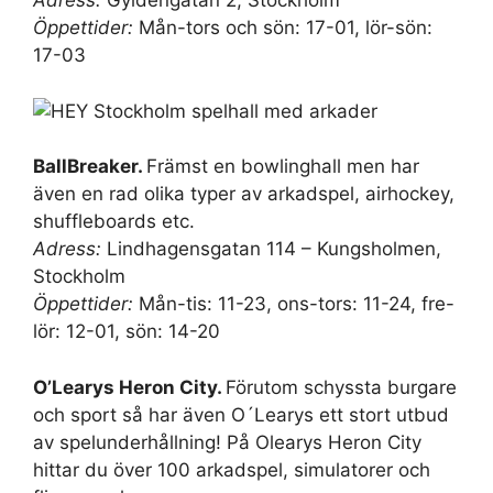
Adress:
Gyldéngatan 2, Stockholm
Öppettider:
Mån-tors och sön: 17-01, lör-sön:
17-03
BallBreaker.
Främst en bowlinghall men har
även en rad olika typer av arkadspel, airhockey,
shuffleboards etc.
Adress:
Lindhagensgatan 114 – Kungsholmen,
Stockholm
Öppettider:
Mån-tis: 11-23, ons-tors: 11-24, fre-
lör: 12-01, sön: 14-20
O’Learys Heron City.
Förutom schyssta burgare
och sport så har även O´Learys ett stort utbud
av spelunderhållning! På Olearys Heron City
hittar du över 100 arkadspel, simulatorer och