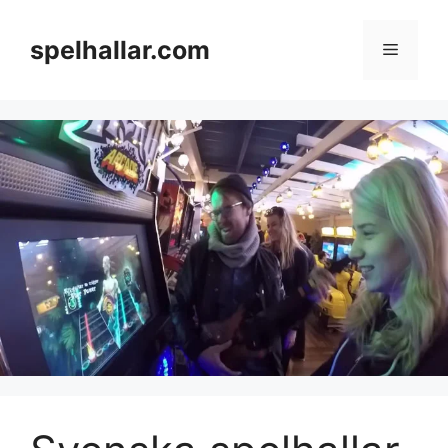
Skip
to
spelhallar.com
Menu
content