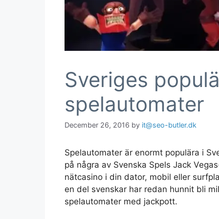
Sveriges populä
spelautomater
December 26, 2016
by
it@seo-butler.dk
Spelautomater är enormt populära i Sve
på några av Svenska Spels Jack Vegas-m
nätcasino i din dator, mobil eller surfp
en del svenskar har redan hunnit bli m
spelautomater med jackpott.