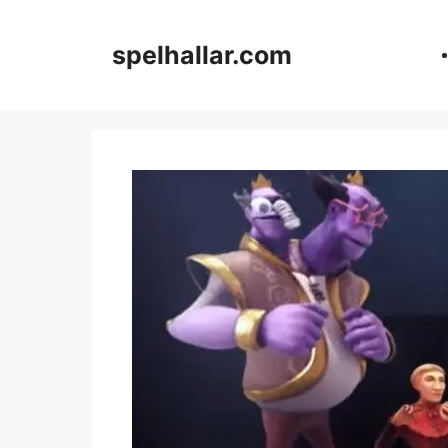
Skip
to
spelhallar.com
content