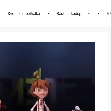
Svenska spelhallar
Bästa arkadspel
V