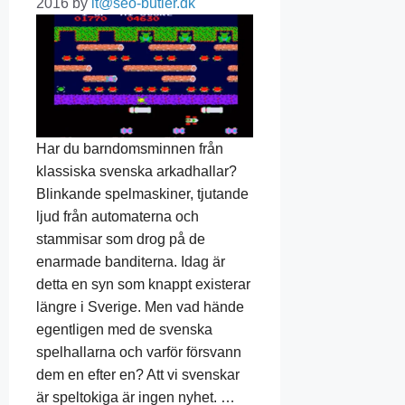
2016
by
it@seo-butler.dk
Har du barndomsminnen från
klassiska svenska arkadhallar?
Blinkande spelmaskiner, tjutande
ljud från automaterna och
stammisar som drog på de
enarmade banditerna. Idag är
detta en syn som knappt existerar
längre i Sverige. Men vad hände
egentligen med de svenska
spelhallarna och varför försvann
dem en efter en? Att vi svenskar
är speltokiga är ingen nyhet. …