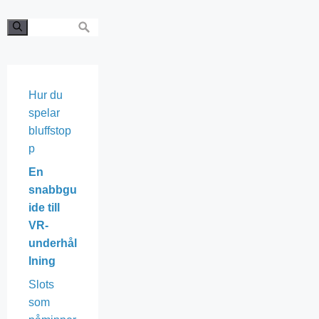
Hur du
spelar
bluffstop
p
En
snabbgu
ide till
VR-
underhål
lning
Slots
som