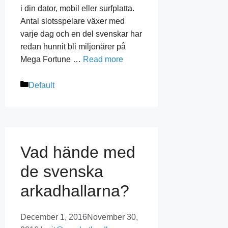
i din dator, mobil eller surfplatta.
Antal slotsspelare växer med
varje dag och en del svenskar har
redan hunnit bli miljonärer på
Mega Fortune …
Read more
Categories
Default
Vad hände med
de svenska
arkadhallarna?
December 1, 2016
November 30,